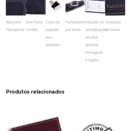
Aba para
Dois Porta
Caixa de
Fechamento
Etiqueta de
Gravação
Passaporte
Cartões
papelão
por fivela
Identificação
do nome
tipo
em dois
envelope
idiomas
(Português
e Inglês)
Produtos relacionados