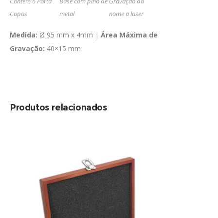
Contém 6 Porta
Base com pino de
Gravação do
Copos
metal
nome a laser
Medida:
Ø 95 mm x 4mm |
Área Máxima de
Gravação:
40×15 mm
Produtos relacionados