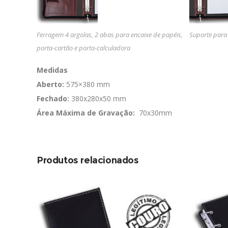
Ferragem 4 argolas, 2 abas para encaixe de papéis,
Suporte para 
porta-cartão e porta-calculadora
Medidas
Aberto:
575×380 mm
Fechado:
380x280x50 mm
Área Máxima de Gravação:
70x30mm
Produtos relacionados