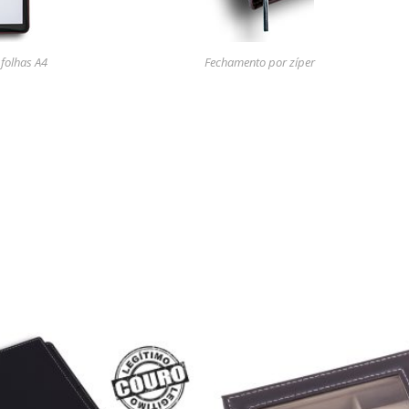
folhas A4
Fechamento por zíper