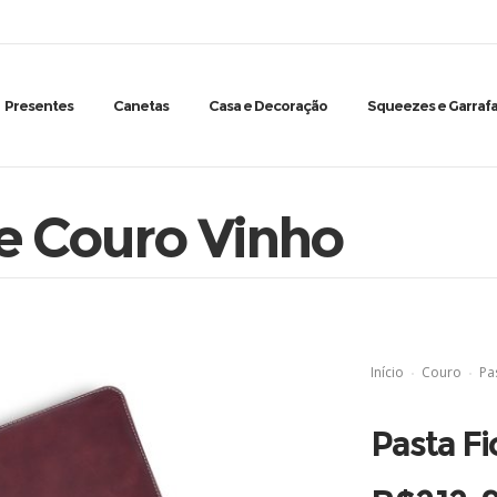
Presentes
Canetas
Casa e Decoração
Squeezes e Garrafa
de Couro Vinho
Início
Couro
Pa
Pasta Fi