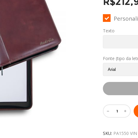
R$
212,
Personal
Texto
Fonte (tipo da let
SKU:
PA1550 VIN