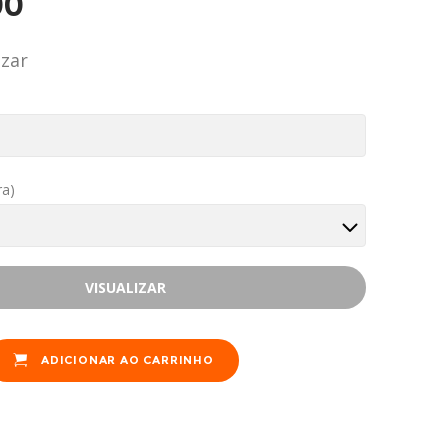
90
izar
ra)
VISUALIZAR
ADICIONAR AO CARRINHO