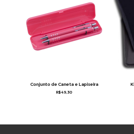
Este produto tem várias 
COMPRAR
Conjunto de Caneta e Lapiseira
K
R$
49,30