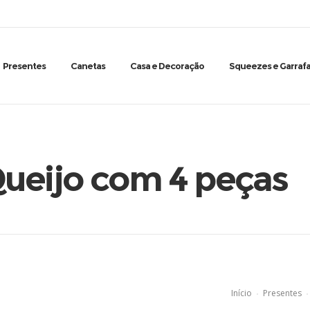
Presentes
Canetas
Casa e Decoração
Squeezes e Garrafa
Queijo com 4 peças
Início
Presentes