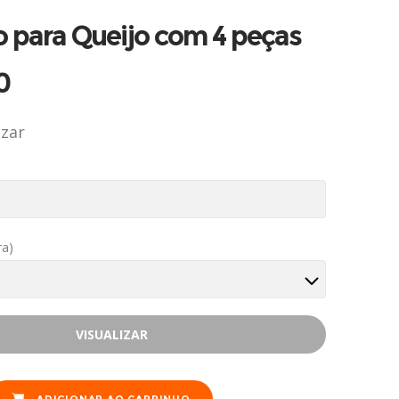
 para Queijo com 4 peças
0
izar
ra)
VISUALIZAR