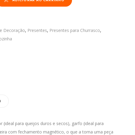
ADICIONAR AO CARRINHO
 e Decoração
,
Presentes
,
Presentes para Churrasco
,
ozinha
)
 (ideal para queijos duros e secos), garfo (ideal para
madeira com fechamento magnético, o que a torna uma peça