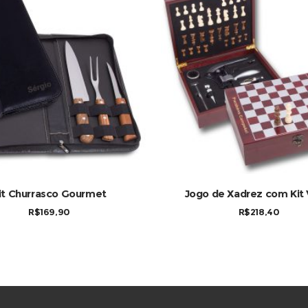
variantes. As opções podem ser escolhidas na página do produto
COMPRAR
COMPRAR
it Churrasco Gourmet
Jogo de Xadrez com Kit 
R$
169,90
R$
218,40