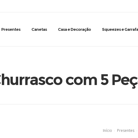
Presentes
Canetas
Casa e Decoração
Squeezes e Garrafa
Churrasco com 5 Peç
Início
Presentes