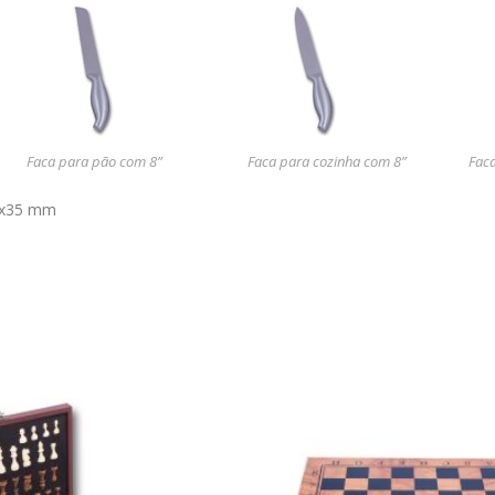
Faca para pão com 8”
Faca para cozinha com 8”
Faca
x35 mm