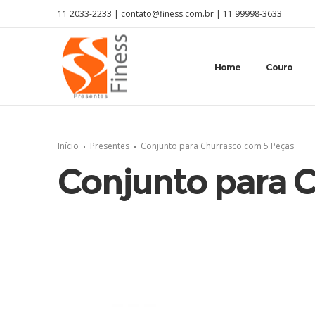
11 2033-2233 |
contato@finess.com.br
|
11 99998-3633
Home
Couro
Início
Presentes
Conjunto para Churrasco com 5 Peças
Conjunto para 