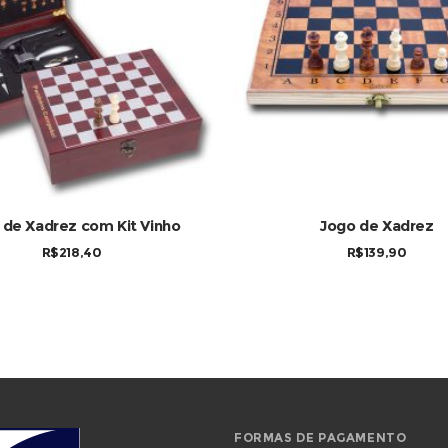
COMPRAR
COMPRAR
 de Xadrez com Kit Vinho
Jogo de Xadrez
R$
218,40
R$
139,90
FORMAS DE PAGAMENTO