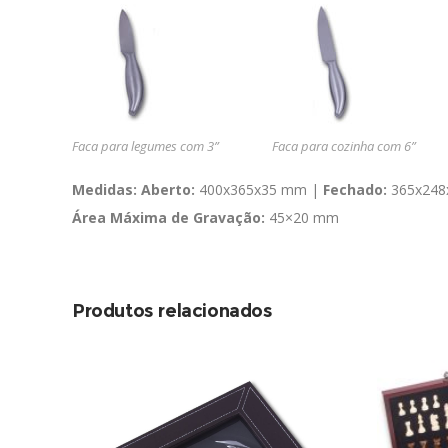
Faca para legumes com 3”
Faca para cozinha com 6”
Medidas: Aberto:
400x365x35 mm |
Fechado:
365x248
Área Máxima de Gravação:
45×20 mm
Produtos relacionados