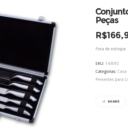
Conjunt
Peças
R$
166,
Fora de estoque
SKU:
143092
Categorias:
Casa
Presentes para C
SHARE