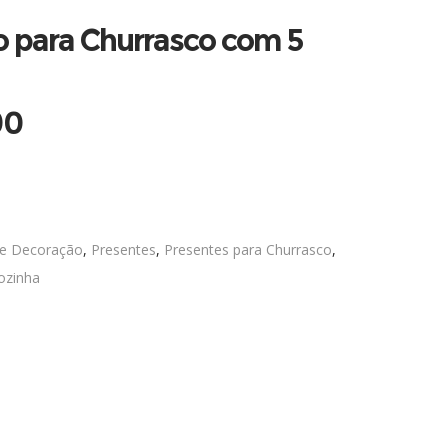
o para Churrasco com 5
90
 e Decoração
,
Presentes
,
Presentes para Churrasco
,
ozinha