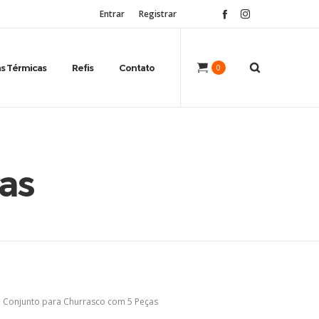
Entrar
Registrar
s Térmicas
Refis
Contato
0
as
Conjunto para Churrasco com 5 Peças