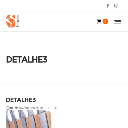
0
DETALHE3
DETALHE3
04/08/2020
in
0
0