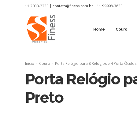
11 2033-2233 |
contato@finess.com.br
|
11 99998-3633
Home
Couro
Início
Couro
Porta Relógio para 8 Relógios e 4 Porta Óculos
Porta Relógio pa
Preto