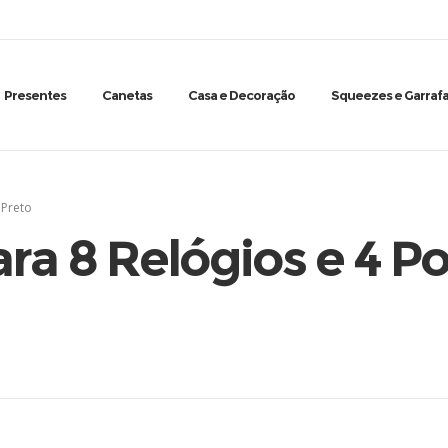
Presentes
Canetas
Casa e Decoração
Squeezes e Garrafa
 Preto
ra 8 Relógios e 4 P