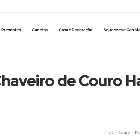
Presentes
Canetas
Casa e Decoração
Squeezes e Garrafa
Chaveiro de Couro 
Início
Couro
Po