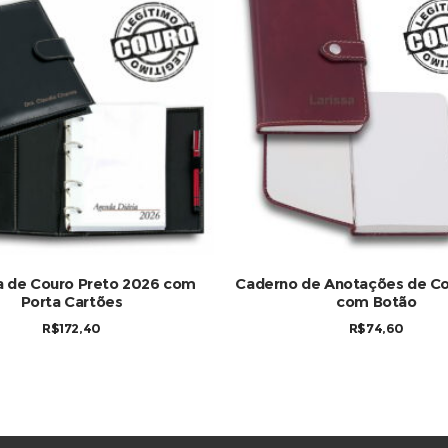
COMPRAR
COMPRAR
 de Couro Preto 2026 com
Caderno de Anotações de Co
Porta Cartões
com Botão
R$
172,40
R$
74,60