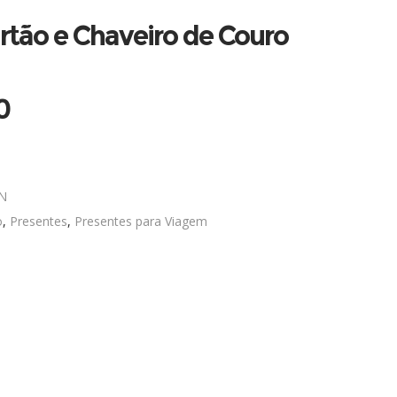
rtão e Chaveiro de Couro
0
N
o
,
Presentes
,
Presentes para Viagem